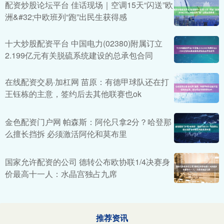
配资炒股论坛平台 佳话现场｜空调15天“闪送”欧
洲&#32;中欧班列“跑”出民生获得感
十大炒股配资平台 中国电力(02380)附属订立
2.199亿元有关脱硫系统建设的总承包合同
在线配资交易·加杠网 苗原：有德甲球队还在打
王钰栋的主意，签约后去其他联赛也ok
金色配资门户网 帕森斯：阿伦只拿2分？哈登那
么擅长挡拆 必须激活阿伦和莫布里
国家允许配资的公司 德转公布欧协联1/4决赛身
价最高十一人：水晶宫独占九席
推荐资讯