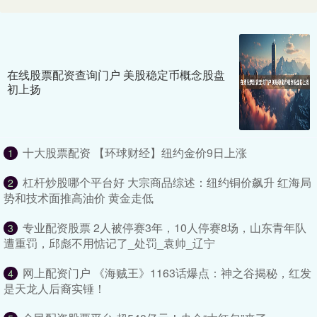
在线股票配资查询门户 美股稳定币概念股盘
初上扬
十大股票配资 【环球财经】纽约金价9日上涨
1
杠杆炒股哪个平台好 大宗商品综述：纽约铜价飙升 红海局
2
势和技术面推高油价 黄金走低
专业配资股票 2人被停赛3年，10人停赛8场，山东青年队
3
遭重罚，邱彪不用惦记了_处罚_袁帅_辽宁
网上配资门户 《海贼王》1163话爆点：神之谷揭秘，红发
4
是天龙人后裔实锤！