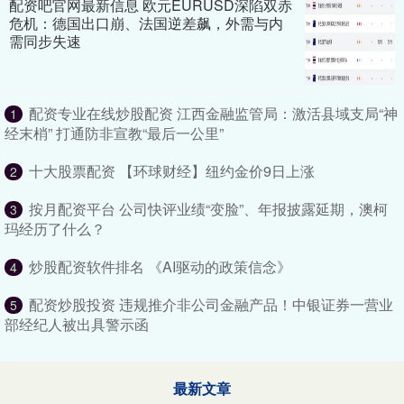
配资吧官网最新信息 欧元EURUSD深陷双赤
危机：德国出口崩、法国逆差飙，外需与内
需同步失速
配资专业在线炒股配资 江西金融监管局：激活县域支局“神
1
经末梢” 打通防非宣教“最后一公里”
十大股票配资 【环球财经】纽约金价9日上涨
2
按月配资平台 公司快评业绩“变脸”、年报披露延期，澳柯
3
玛经历了什么？
炒股配资软件排名 《AI驱动的政策信念》
4
配资炒股投资 违规推介非公司金融产品！中银证券一营业
5
部经纪人被出具警示函
最新文章