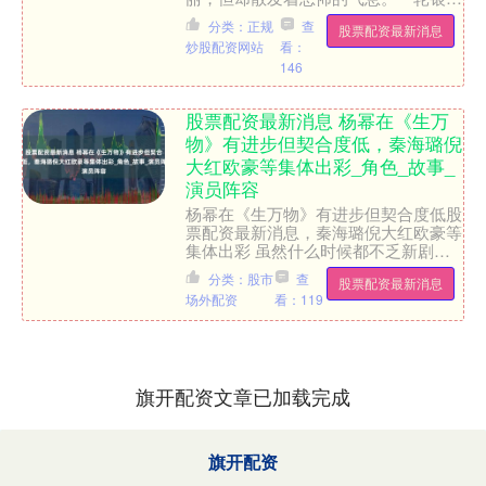
升起，宛若在波光粼粼的海面上悬挂，
分类：正规
查
股票配资最新消息
一片宁静与祥和，然而“当....
炒股配资网站
看：
146
股票配资最新消息 杨幂在《生万
物》有进步但契合度低，秦海璐倪
大红欧豪等集体出彩_角色_故事_
演员阵容
杨幂在《生万物》有进步但契合度低股
票配资最新消息，秦海璐倪大红欧豪等
集体出彩 虽然什么时候都不乏新剧，
但在越来越剧荒的当下，每段时期都不
分类：股市
查
股票配资最新消息
见得有特别火的。而最近比....
场外配资
看：119
旗开配资文章已加载完成
旗开配资