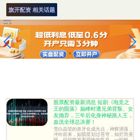
旗开配资 相关话题
股票配资最新消息 短剧《电竞之
王的陨落》巅峰时遭兄弟背叛、女
友抛弃，三年后化身神秘路人王，
血洗全球总决赛！
雪白晶莹的兽牙化成光点，神辉洒落，
冲向前来，如陨星划过苍穹，灿烂而美
丽，但却散发着恐怖的气息。一轮银月